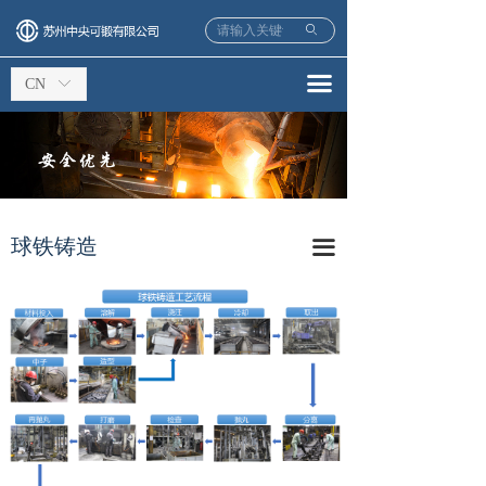
ꄙ
끀
CN
ꀅ
球铁铸造
끀