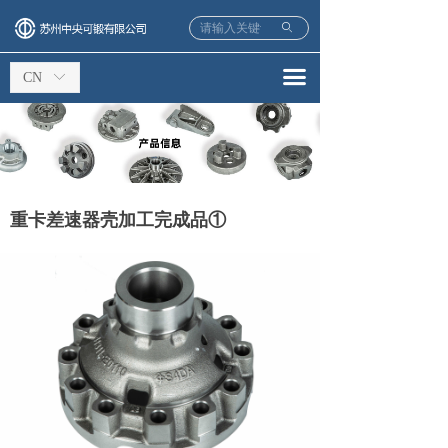
ꄙ
끀
CN
ꀅ
重卡差速器壳加工完成品①