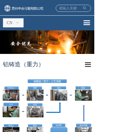
ꄙ
끀
CN
ꀅ
铝铸造（重力）
끀